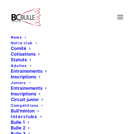
News
Notre club
Comité
BC Bulle
Cotisations
Statuts
Adultes
Entrainements
Inscriptions
Le BC Bulle est composé de 3 équipes d’interclubs.
Juniors
Consultez leurs progressions et tenez-vous au courant de
Entrainements
leurs prochaines rencontres
Inscriptions
Circuit junior
Compétitions
Bull’minton
Interclubs
Bulle 1
Bulle 2
Bulle 3