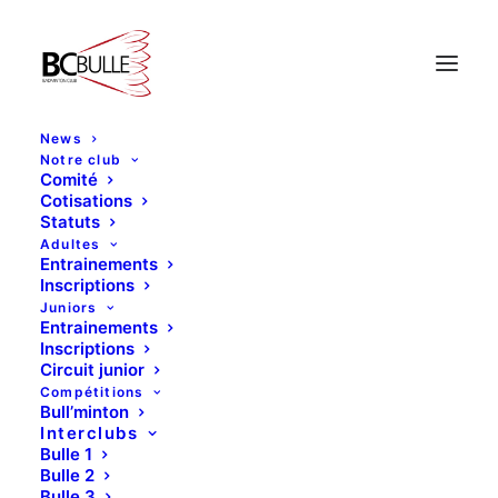
Mois : juin 2013
News
Notre club
Comité
Cotisations
Statuts
Adultes
Entrainements
Inscriptions
Juniors
Entrainements
Inscriptions
Circuit junior
Compétitions
Bull’minton
Interclubs
Bulle 1
Bulle 2
Bulle 3