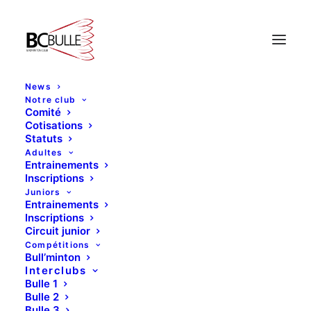
Mois : mars 2018
News
Notre club
Comité
Cotisations
Statuts
Adultes
Entrainements
Inscriptions
Juniors
Entrainements
Inscriptions
Circuit junior
Compétitions
Bull’minton
Interclubs
Bulle 1
Bulle 2
Bulle 3