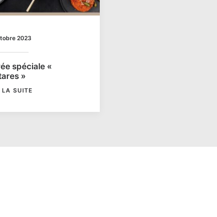
ctobre 2023
rée spéciale «
tares »
E LA SUITE