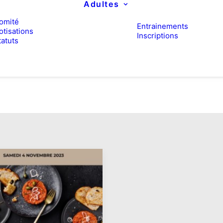
Adultes
omité
Entrainements
otisations
Inscriptions
tatuts